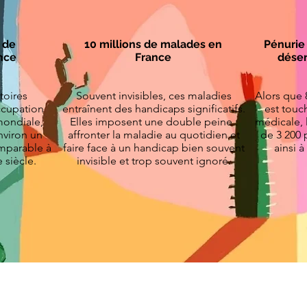
 de
10 millions de malades en
Pénurie
nce
France
déser
toires
Souvent invisibles, ces maladies
Alors que 8
ccupation
entraînent des handicaps significatifs.
est touch
mondiale,
Elles imposent une double peine :
médicale, 
nviron un
affronter la maladie au quotidien et
de 3 200
omparable à
faire face à un handicap bien souvent
ainsi à
 siècle.
invisible et trop souvent ignoré.