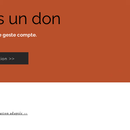
es un don
ue geste compte.
ution >>
ution adaptée >>