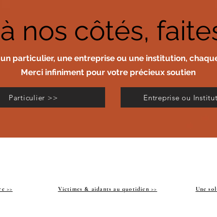
à nos côtés, fait
un particulier, une entreprise ou une institution, chaq
Merci infiniment pour votre précieux soutien
Particulier >>
Entreprise ou Instit
re >>
Victimes & aidants au quotidien >>
Une sol