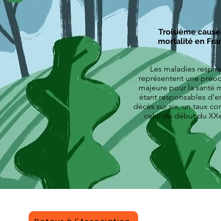
Troisième cause
mortalité en Fra
Les maladies respira
représentent une préo
majeure pour la santé 
étant responsables d'e
décès sur six, un taux c
celui du début du XXe