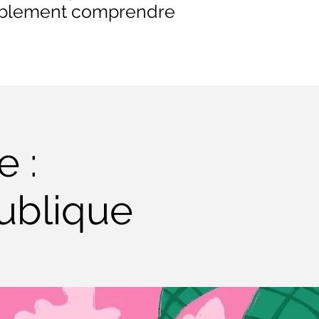
itablement comprendre
e :
ublique